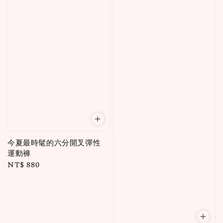
今夏最時髦的六分開叉彈性
運動褲
Regular
NT$ 880
price