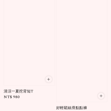
清涼一夏挖背短T
Regular
NT$ 980
price
好輕鬆絲滑點點褲