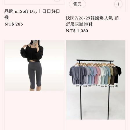
售完
品牌 m.Soft Day丨日日好日
襪
快閃7/26-29韓國爆人氣 超
Regular
NT$ 285
舒服夾趾拖鞋
Regular
NT$ 1,080
price
price