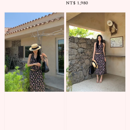
Regular
NT$ 1,980
price