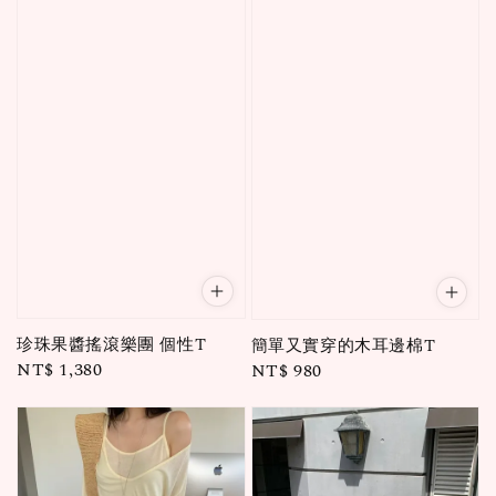
珍珠果醬搖滾樂團 個性T
簡單又實穿的木耳邊棉T
Regular
NT$ 1,380
Regular
NT$ 980
price
price