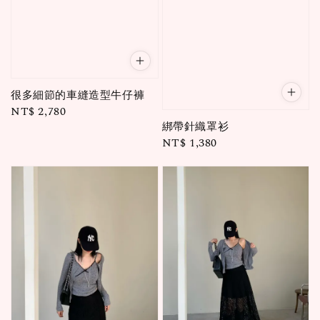
很多細節的車縫造型牛仔褲
Regular
NT$ 2,780
綁帶針織罩衫
price
Regular
NT$ 1,380
price