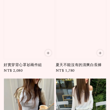
好實穿背心罩衫兩件組
夏天不能沒有的清爽白長褲
Regular
NT$ 2,080
Regular
NT$ 1,780
price
price