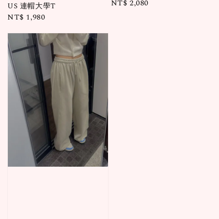
Regular
NT$ 2,080
US 連帽大學T
price
Regular
NT$ 1,980
price