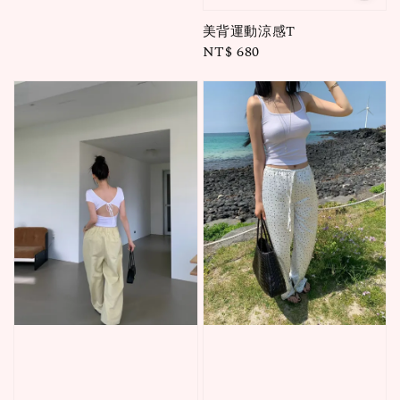
美背運動涼感T
Regular
NT$ 680
price