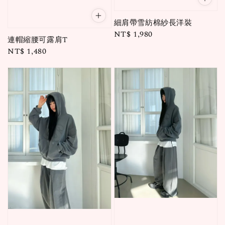
細肩帶雪紡棉紗長洋裝
Regular
NT$ 1,980
連帽縮腰可露肩T
price
Regular
NT$ 1,480
price